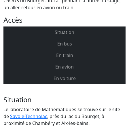
CROUS du Bourget-du-Lac pendant la durée du stage,
un aller-retour en avion ou train.
Accès
Situation
En bus
En train
En avion
En voiture
Situation
Le laboratoire de Mathématiques se trouve sur le site
de
Savoie-Technolac
, près du lac du Bourget, à
proximité de Chambéry et Aix-les-bains.