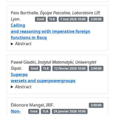
Peio Borthelle,
Équipe Pascaline, Laboratoire LIP,
Lyon
.
limd
TLR
7 mai 2026 10:00
2:00:00
Calling
and reasoning with imperative foreign
functions in Rocq
Abstract
Paweł Gładki,
Instytut Matematyki, Uniwersytet
Śląski
.
limd
TLR
12 février 2026 10:00
2:00:00
Superpo
wersets and superpowergroups
Abstract
Éléonore Mangel,
IRIF
.
2:00:00
Non-
limd
TLR
29 janvier 2026 10:00