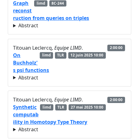
Graph
limd
8C-244
reconst
ruction from queries on triples
Abstract
Titouan Leclercq,
Equipe LIMD
.
2:00:00
On
limd
TLR
12 juin 2025 10:00
Buchholz'
s psi functions
Abstract
Titouan Leclercq,
Equipe LIMD
.
2:00:00
Synthetic
limd
TLR
27 mai 2025 10:00
computab
ility in Homotopy Type Theory
Abstract