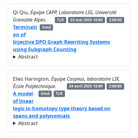
Qi Qiu,
Équipe CAPP, Laboratoire LIG, Université
Grenoble Alpes
.
TLR
22 mai 2025 10:00
2:00:00
Terminati
limd
on of
Injective DPO Graph Rewriting Systems
using Subgraph Counting
Abstract
Elies Harington,
Équipe Cosynus, laboratoire LIX,
École Polytechnique
.
24 avril 2025 10:00
2:00:00
A model
limd
TLR
of linear
logic in homotopy type theory based on
spans and polynomials
Abstract