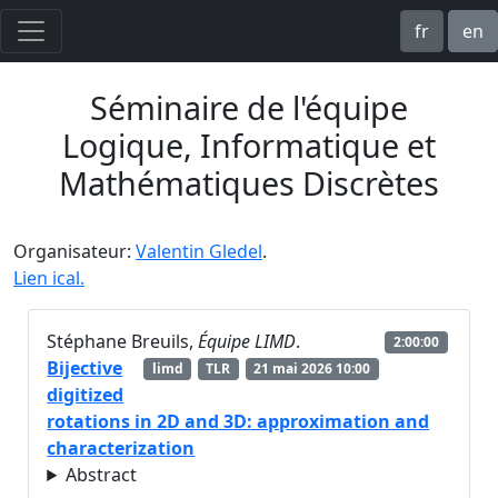
fr
en
Séminaire de l'équipe
Logique, Informatique et
Mathématiques Discrètes
Organisateur:
Valentin Gledel
.
Lien ical.
Stéphane Breuils,
Équipe LIMD
.
2:00:00
Bijective
limd
TLR
21 mai 2026 10:00
digitized
rotations in 2D and 3D: approximation and
characterization
Abstract