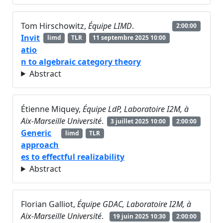
Tom Hirschowitz,
Équipe LIMD
.
2:00:00
Invit
limd
TLR
11 septembre 2025 10:00
atio
n to algebraic category theory
Abstract
Étienne Miquey,
Équipe LdP, Laboratoire I2M, à
Aix-Marseille Université
.
3 juillet 2025 10:00
2:00:00
Generic
limd
TLR
approach
es to effectful realizability
Abstract
Florian Galliot,
Équipe GDAC, Laboratoire I2M, à
Aix-Marseille Université
.
19 juin 2025 10:30
2:00:00