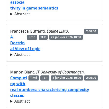
associa
tivity in game semantics
Abstract
Francesca Guffanti,
Équipe LIMD
.
2:00:00
A
limd
TLR
22 janvier 2026 10:00
Doctrin
al View of Logic
Abstract
Manon Blanc,
IT University of Copenhagen
.
Computi
limd
TLR
8 janvier 2026 10:00
2:00:00
ng with
real numbers: characterising complexity
classes
Abstract