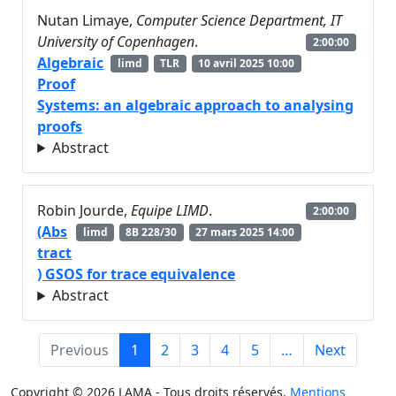
Nutan Limaye,
Computer Science Department, IT
University of Copenhagen
.
2:00:00
Algebraic
limd
TLR
10 avril 2025 10:00
Proof
Systems: an algebraic approach to analysing
proofs
Abstract
Robin Jourde,
Equipe LIMD
.
2:00:00
(Abs
limd
8B 228/30
27 mars 2025 14:00
tract
) GSOS for trace equivalence
Abstract
Previous
1
2
3
4
5
…
Next
Copyright © 2026 LAMA - Tous droits réservés.
Mentions