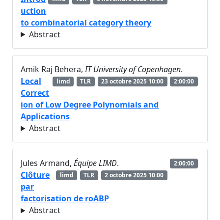
uction
to combinatorial category theory
Abstract
Amik Raj Behera,
IT University of Copenhagen
.
Local
limd
TLR
23 octobre 2025 10:00
2:00:00
Correct
ion of Low Degree Polynomials and
Applications
Abstract
Jules Armand,
Équipe LIMD
.
2:00:00
Clôture
limd
TLR
2 octobre 2025 10:00
par
factorisation de roABP
Abstract