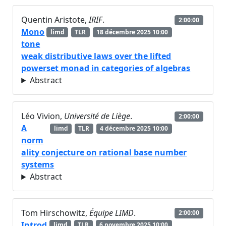
Quentin Aristote,
IRIF
.
2:00:00
Mono
limd
TLR
18 décembre 2025 10:00
tone
weak distributive laws over the lifted
powerset monad in categories of algebras
Abstract
Léo Vivion,
Université de Liège
.
2:00:00
A
limd
TLR
4 décembre 2025 10:00
norm
ality conjecture on rational base number
systems
Abstract
Tom Hirschowitz,
Équipe LIMD
.
2:00:00
Introd
limd
TLR
6 novembre 2025 10:00