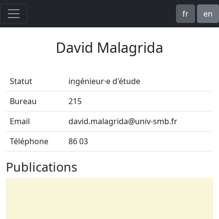
fr
en
David Malagrida
Statut
ingénieur·e d'étude
Bureau
215
Email
david.malagrida@univ-smb.fr
Téléphone
86 03
Publications