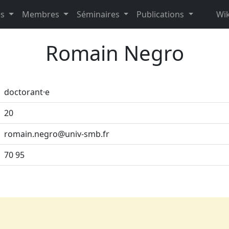
es
Membres
Séminaires
Publications
Wik
Romain Negro
doctorant·e
20
romain.negro@univ-smb.fr
70 95