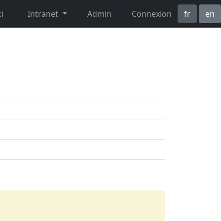
i
Intranet
Admin
Connexion
fr
en