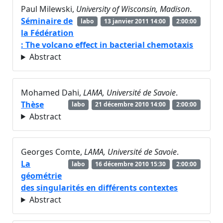
Paul Milewski,
University of Wisconsin, Madison
.
Séminaire de
labo
13 janvier 2011 14:00
2:00:00
la Fédération
: The volcano effect in bacterial chemotaxis
Abstract
Mohamed Dahi,
LAMA, Université de Savoie
.
Thèse
labo
21 décembre 2010 14:00
2:00:00
Abstract
Georges Comte,
LAMA, Université de Savoie
.
La
labo
16 décembre 2010 15:30
2:00:00
géométrie
des singularités en différents contextes
Abstract