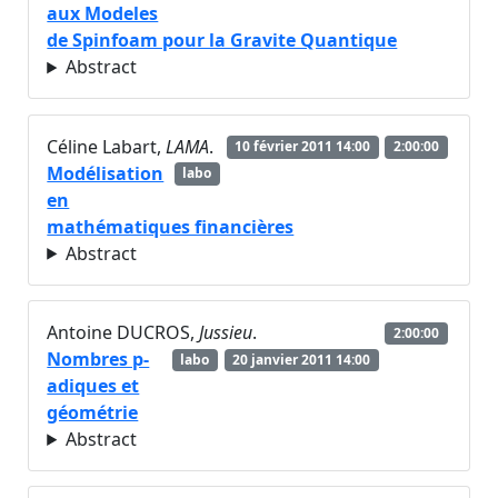
aux Modeles
de Spinfoam pour la Gravite Quantique
Abstract
Céline Labart,
LAMA
.
10 février 2011 14:00
2:00:00
Modélisation
labo
en
mathématiques financières
Abstract
Antoine DUCROS,
Jussieu
.
2:00:00
Nombres p-
labo
20 janvier 2011 14:00
adiques et
géométrie
Abstract