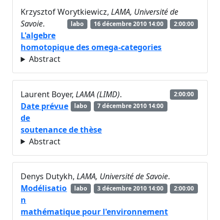
Krzysztof Worytkiewicz,
LAMA, Université de
Savoie
.
labo
16 décembre 2010 14:00
2:00:00
L'algebre
homotopique des omega-categories
Abstract
Laurent Boyer,
LAMA (LIMD)
.
2:00:00
Date prévue
labo
7 décembre 2010 14:00
de
soutenance de thèse
Abstract
Denys Dutykh,
LAMA, Université de Savoie
.
Modélisatio
labo
3 décembre 2010 14:00
2:00:00
n
mathématique pour l'environnement