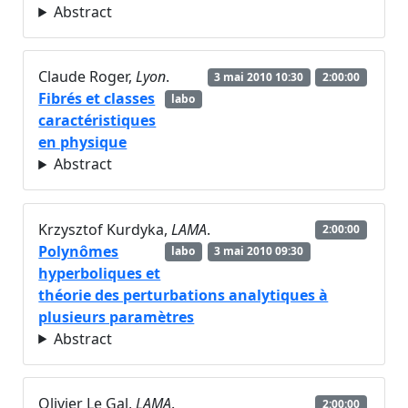
Abstract
Claude Roger,
Lyon
.
3 mai 2010 10:30
2:00:00
Fibrés et classes
labo
caractéristiques
en physique
Abstract
Krzysztof Kurdyka,
LAMA
.
2:00:00
Polynômes
labo
3 mai 2010 09:30
hyperboliques et
théorie des perturbations analytiques à
plusieurs paramètres
Abstract
Olivier Le Gal,
LAMA
.
2:00:00