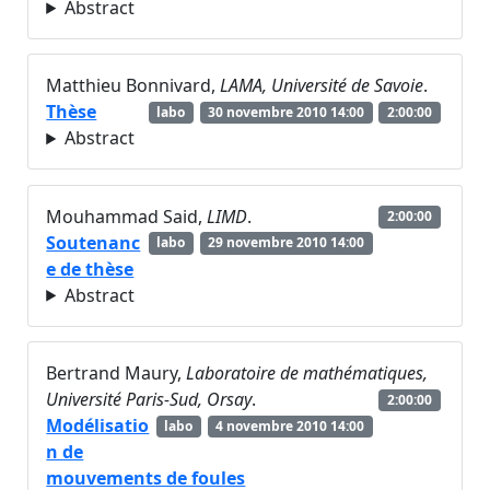
Abstract
Matthieu Bonnivard,
LAMA, Université de Savoie
.
Thèse
labo
30 novembre 2010 14:00
2:00:00
Abstract
Mouhammad Said,
LIMD
.
2:00:00
Soutenanc
labo
29 novembre 2010 14:00
e de thèse
Abstract
Bertrand Maury,
Laboratoire de mathématiques,
Université Paris-Sud, Orsay
.
2:00:00
Modélisatio
labo
4 novembre 2010 14:00
n de
mouvements de foules