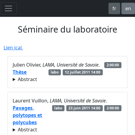
fr
en
Séminaire du laboratoire
Lien ical.
Julien Olivier,
LAMA, Université de Savoie
.
2:00:00
Thèse
labo
12 juillet 2011 14:00
Abstract
Laurent Vuillon,
LAMA, Université de Savoie
.
Pavages,
labo
23 juin 2011 14:00
2:00:00
polytopes et
polycubes
Abstract