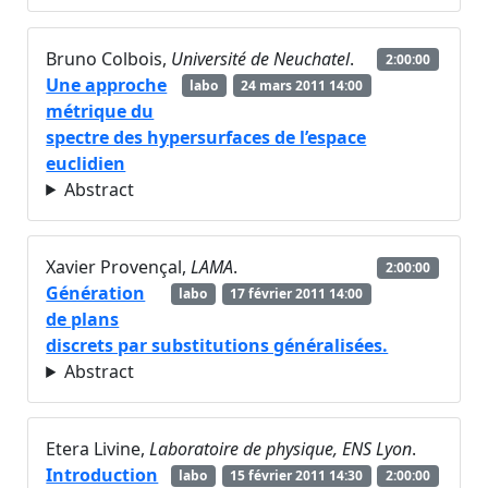
Bruno Colbois,
Université de Neuchatel
.
2:00:00
Une approche
labo
24 mars 2011 14:00
métrique du
spectre des hypersurfaces de l’espace
euclidien
Abstract
Xavier Provençal,
LAMA
.
2:00:00
Génération
labo
17 février 2011 14:00
de plans
discrets par substitutions généralisées.
Abstract
Etera Livine,
Laboratoire de physique, ENS Lyon
.
Introduction
labo
15 février 2011 14:30
2:00:00