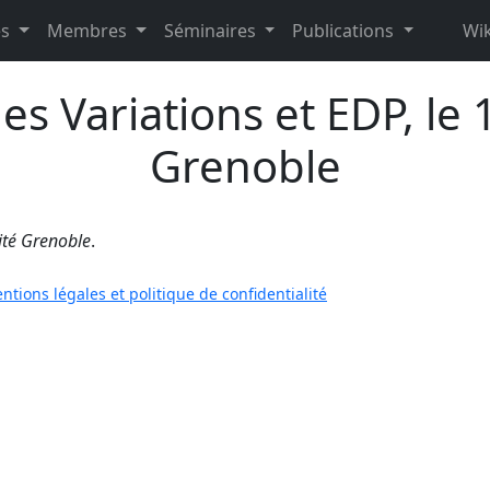
es
Membres
Séminaires
Publications
Wik
es Variations et EDP, le 
Grenoble
ité Grenoble
.
ntions légales et politique de confidentialité