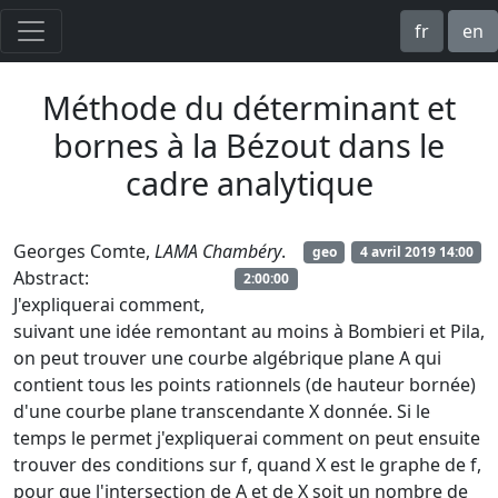
fr
en
Méthode du déterminant et
bornes à la Bézout dans le
cadre analytique
Georges Comte,
LAMA Chambéry
.
geo
4 avril 2019 14:00
Abstract:
2:00:00
J'expliquerai comment,
suivant une idée remontant au moins à Bombieri et Pila,
on peut trouver une courbe algébrique plane A qui
contient tous les points rationnels (de hauteur bornée)
d'une courbe plane transcendante X donnée. Si le
temps le permet j'expliquerai comment on peut ensuite
trouver des conditions sur f, quand X est le graphe de f,
pour que l'intersection de A et de X soit un nombre de