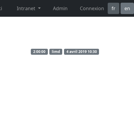
i
Intranet
Admin
Connexion
fr
en
2:00:00
limd
4 avril 2019 10:30