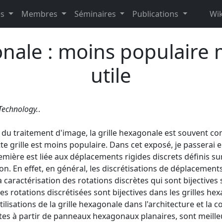
es
Membres
Séminaires
Publications
Wik
gonale : moins populaire
utile
 Technology.
.
 du traitement d'image, la grille hexagonale est souvent cons
tte grille est moins populaire. Dans cet exposé, je passerai 
mière est liée aux déplacements rigides discrets définis sur 
on. En effet, en général, les discrétisations de déplacement
la caractérisation des rotations discrètes qui sont bijectives s
es rotations discrétisées sont bijectives dans les grilles he
ilisations de la grille hexagonale dans l'architecture et la
ites à partir de panneaux hexagonaux planaires, sont meilleu