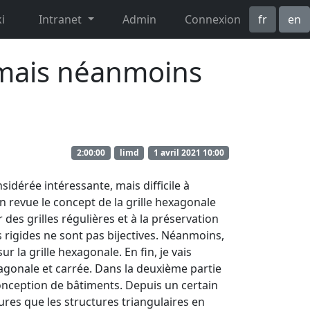
i
Intranet
Admin
Connexion
fr
en
 mais néanmoins
2:00:00
limd
1 avril 2021 10:00
idérée intéressante, mais difficile à
en revue le concept de la grille hexagonale
des grilles régulières et à la préservation
s rigides ne sont pas bijectives. Néanmoins,
ur la grille hexagonale. En fin, je vais
xagonale et carrée. Dans la deuxième partie
 conception de bâtiments. Depuis un certain
res que les structures triangulaires en