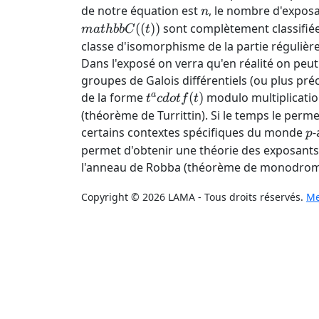
n
de notre équation est
, le nombre d'expos
n
((
))
sont complètement classifiées
ma
t
hbb
C
t
classe d'isomorphisme de la partie régulière 
Dans l'exposé on verra qu'en réalité on peut
groupes de Galois différentiels (ou plus pré
t^a
a
de la forme
(
)
modulo multiplicatio
t
c
d
o
t
f
t
cdot
(théorème de Turrittin). Si le temps le pe
f(t)
p
certains contextes spécifiques du monde
-
p
permet d'obtenir une théorie des exposants p
l'anneau de Robba (théorème de monodrom
Copyright © 2026 LAMA - Tous droits réservés.
Me