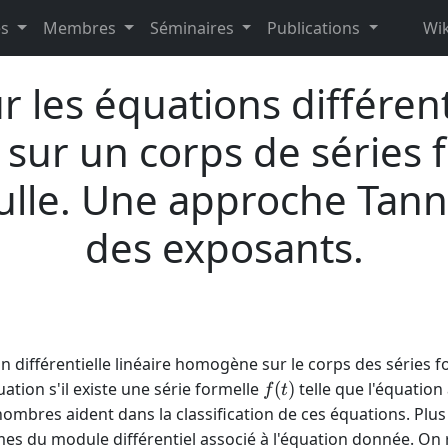
es
Membres
Séminaires
Publications
Wik
 les équations différenti
s sur un corps de séries 
ulle. Une approche Tann
des exposants.
n différentielle linéaire homogène sur le corps des séries 
f(t)
ation s'il existe une série formelle
(
)
telle que l'équation
f
t
ombres aident dans la classification de ces équations. Plus
es du module différentiel associé à l'équation donnée. On r