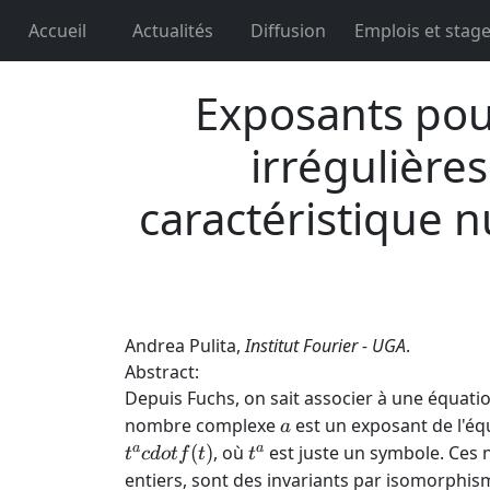
Accueil
Actualités
Diffusion
Emplois et stag
Exposants pour
irrégulière
caractéristique n
Andrea Pulita,
Institut Fourier - UGA
.
Abstract:
Depuis Fuchs, on sait associer à une équatio
a
nombre complexe
est un exposant de l'équ
a
t^a
a
a
(
)
, où
est juste un symbole. Ces n
t
c
d
o
t
f
t
t
entiers, sont des invariants par isomorphism