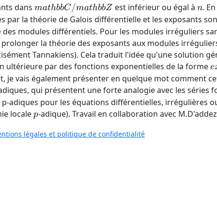
mathbb{C}/mathbb{Z}
n
ants dans
/
est inférieur ou égal à
. En
ma
t
hbb
C
ma
t
hbb
Z
n
 par la théorie de Galois différentielle et les exposants son
des modules différentiels. Pour les modules irréguliers sans
 prolonger la théorie des exposants aux modules irréguliers
cisément Tannakiens). Cela traduit l'idée qu'une solution g
e
n ultérieure par des fonctions exponentielles de la forme
e
rmet, je vais également présenter en quelque mot comment c
adiques, qui présentent une forte analogie avec les série
-adiques pour les équations différentielles, irrégulières o
p
ie locale
-adique). Travail en collaboration avec M.D'addezi
p
ntions légales et politique de confidentialité