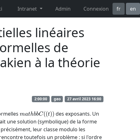
i
Intranet
Admin
Connexion
fr
en
elles linéaires
formelles de
akien à la théorie
2:00:00
geo
27 avril 2023 16:00
mathbb{C}
formelles
((
))
des exposants. Un
ma
t
hbb
C
t
((t))
t^a
 ait une solution (symbolique) de la forme
cdot
 précisément, leur classe modulo les
f(t)
encontre toutefois un problème : si l'ordre