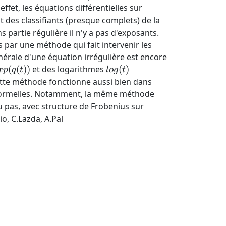
mathbb{C}
 effet, les équations différentielles sur
((t))
t des classifiants (presque complets) de la
 partie régulière il n'y a pas d'exposants.
 par une méthode qui fait intervenir les
énérale d'une équation irrégulière est encore
xp(q(t))
log(t)
(
(
))
et des logarithmes
(
)
x
p
q
t
l
o
g
t
ette méthode fonctionne aussi bien dans
s formelles. Notamment, la même méthode
u pas, avec structure de Frobenius sur
o, C.Lazda, A.Pal