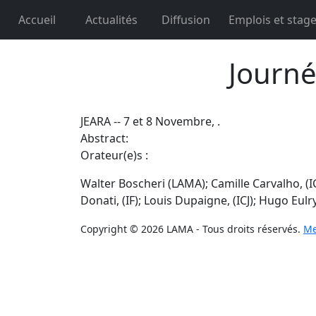
Accueil
Actualités
Diffusion
Emplois et stag
Journ
JEARA -- 7 et 8 Novembre,
.
Abstract:
Orateur(e)s :
Walter Boscheri (LAMA); Camille Carvalho, (ICJ
Donati, (IF); Louis Dupaigne, (ICJ); Hugo Eulr
Copyright © 2026 LAMA - Tous droits réservés.
Me