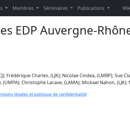
es
Membres
Séminaires
Publications
Wik
ées EDP Auvergne-Rhône
); Frédérique Charles, (LJK); Nicolae Cindea, (LMBP); Sue Cla
y, (UMPA); Christophe Lacave, (LAMA); Mickael Nahon, (LJK); Ni
ntions légales et politique de confidentialité