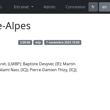
i
Intranet
Admin
Connexion
fr
en
-Alpes
2:00:00
edp
7 novembre 2024 10:00
ret, (LMBP); Baptiste Devyver, (IF); Martin
ami Nasr, (ICJ); Pierre-Damien Thizy, (ICJ);