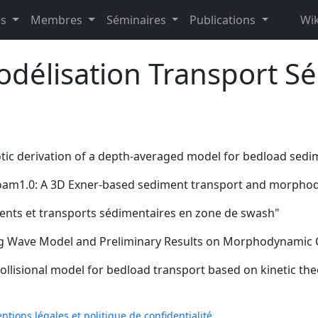
es
Membres
Séminaires
Publications
Wik
délisation Transport S
tic derivation of a depth-averaged model for bedload sedi
oam1.0: A 3D Exner-based sediment transport and morpho
nts et transports sédimentaires en zone de swash"
g Wave Model and Preliminary Results on Morphodynamic 
llisional model for bedload transport based on kinetic theo
ntions légales et politique de confidentialité