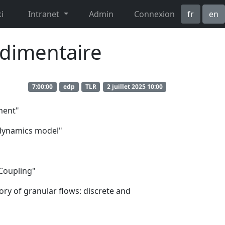
i
Intranet
Admin
Connexion
fr
en
édimentaire
7:00:00
edp
TLR
2 juillet 2025 10:00
ment"
dynamics model"
Coupling"
ry of granular flows: discrete and