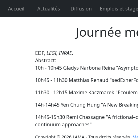
Accueil
Actualités
Diffusion
Emplois et stag
Journée mo
EDP,
LEGI, INRAE
.
Abstract:
10h - 10h45 Gladys Narbona Reina "Asympto
10h45 - 11h30 Matthias Renaud "sedExnerF
11h30 - 12h15 Maxime Kaczmarek "Ecouleme
14h-14h45 Yen Chung Hung "A New Breakin
14h45-15h30 Remi Chassagne "A frictional–co
continuum approaches"
Copyright © 2026 LAMA - Tous droits réservés.
Me