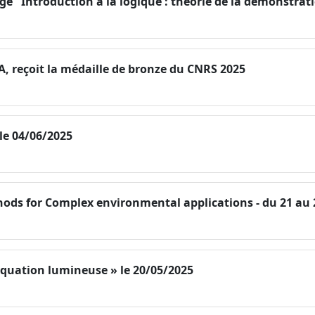
ge "Introduction à la logique : théorie de la démonstrat
, reçoit la médaille de bronze du CNRS 2025
e 04/06/2025
ods for Complex environmental applications - du 21 au 
 équation lumineuse » le 20/05/2025