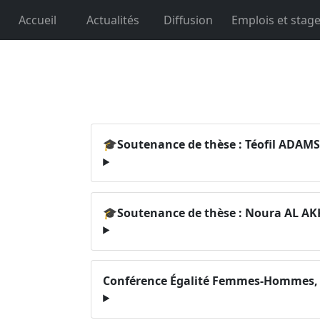
Accueil
Actualités
Diffusion
Emplois et stag
🎓Soutenance de thèse : Téofil ADAMSK
🎓Soutenance de thèse : Noura AL AK
Conférence Égalité Femmes-Hommes, le