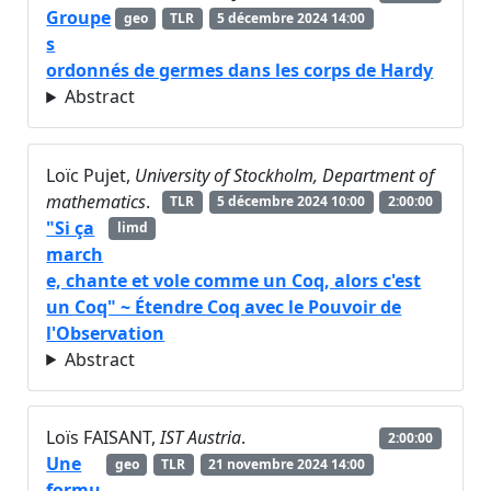
Groupe
geo
TLR
5 décembre 2024 14:00
s
ordonnés de germes dans les corps de Hardy
Abstract
Loïc Pujet,
University of Stockholm, Department of
mathematics
.
TLR
5 décembre 2024 10:00
2:00:00
"Si ça
limd
march
e, chante et vole comme un Coq, alors c'est
un Coq" ~ Étendre Coq avec le Pouvoir de
l'Observation
Abstract
Loïs FAISANT,
IST Austria
.
2:00:00
Une
geo
TLR
21 novembre 2024 14:00
formu