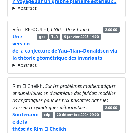
n voyage sur un graphe planaire extérieur...
Abstract
Rémi REBOULET,
CNRS - Univ. Lyon I
.
2:00:00
Une
geo
TLR
9 janvier 2025 14:00
version
de la conjecture de Yau--Tian--Donaldson via
la théorie géométrique des invariants
Abstract
Rim El Cheikh,
Sur les problèmes mathématiques
et numériques en dynamique des fluides: modèles
asymptotiques pour les flux pulsatiles dans les
vaisseaux cylindriques déformables
.
2:00:00
Soutenanc
edp
20 décembre 2024 09:00
e de la
thèse de Rim El Cheikh