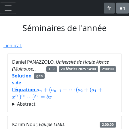
fr
en
Séminaires de l'année
Lien ical.
Daniel PANAZZOLO,
Université de Haute Alsace
(Mulhouse)
.
TLR
20 février 2025 14:00
2:00:00
Solution
geo
s de
a_n+(a_{n−1}+⋯
l'équation
+
(
+
⋯
(
+
(
+
a
a
a
a
−
1
2
1
n
n
(a_2+
r
r
r
)
⋯
)
=
1
2
x
b
x
n
(a_1+x^{r_1})^{r_2}
Abstract
⋯)^{r_n}=b x
Karim Nour,
Equipe LIMD
.
2:00:00