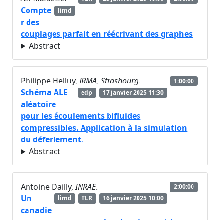
Compte
limd
r des
couplages parfait en réécrivant des graphes
Abstract
Philippe Helluy,
IRMA, Strasbourg
.
1:00:00
Schéma ALE
edp
17 janvier 2025 11:30
aléatoire
pour les écoulements bifluides
compressibles. Application à la simulation
du déferlement.
Abstract
Antoine Dailly,
INRAE
.
2:00:00
Un
limd
TLR
16 janvier 2025 10:00
canadie