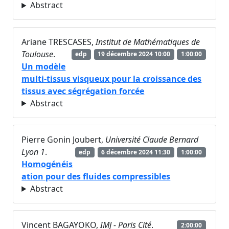
Abstract
Ariane TRESCASES,
Institut de Mathématiques de
Toulouse
.
edp
19 décembre 2024 10:00
1:00:00
Un modèle
multi-tissus visqueux pour la croissance des
tissus avec ségrégation forcée
Abstract
Pierre Gonin Joubert,
Université Claude Bernard
Lyon 1
.
edp
6 décembre 2024 11:30
1:00:00
Homogénéis
ation pour des fluides compressibles
Abstract
Vincent BAGAYOKO,
IMJ - Paris Cité
.
2:00:00