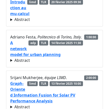
Introdu
limd
TLR
20 février 2025 09:30
ction au
mu-calcul
Abstract
Adriano Festa,
Politecnico di Torino, Italy
.
1:00:00
A
edp
TLR
14 février 2025 11:30
network
model for urban planning
Abstract
Srijani Mukherjee,
équipe LIMD
.
2:00:00
Graph-
limd
TLR
13 février 2025 10:00
Oriente
d Information Fusion for Solar PV
Performance Analysis
Abstract