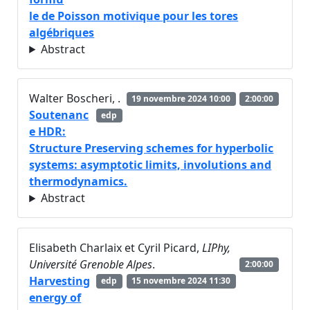
le de Poisson motivique pour les tores
algébriques
Abstract
Walter Boscheri,
.
19 novembre 2024 10:00
2:00:00
Soutenanc
edp
e HDR:
Structure Preserving schemes for hyperbolic
systems: asymptotic limits, involutions and
thermodynamics.
Abstract
Elisabeth Charlaix et Cyril Picard,
LIPhy,
Université Grenoble Alpes
.
2:00:00
Harvesting
edp
15 novembre 2024 11:30
energy of