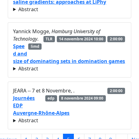
saline gradients: approaches at LiPhy
Abstract
Yannick Mogge,
Hamburg University of
Technology
.
TLR
14 novembre 2024 10:00
2:00:00
Spee
limd
d and
size of dominating sets in domination games
Abstract
JEARA -- 7 et 8 Novembre,
.
2:00:00
Journées
edp
8 novembre 2024 09:00
EDP
Auvergne-Rhône-Alpes
Abstract